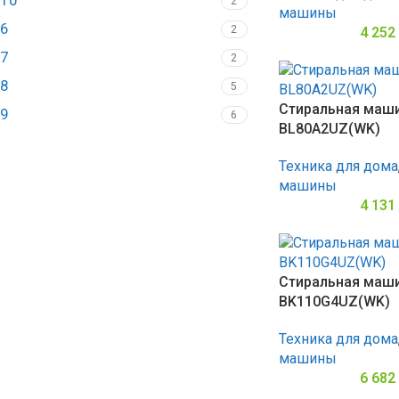
10
2
машины
6
2
4 252
7
2
8
5
Стиральная маши
9
6
BL80A2UZ(WK)
Техника для дома
машины
4 131
Стиральная маши
BK110G4UZ(WK)
Техника для дома
машины
6 682