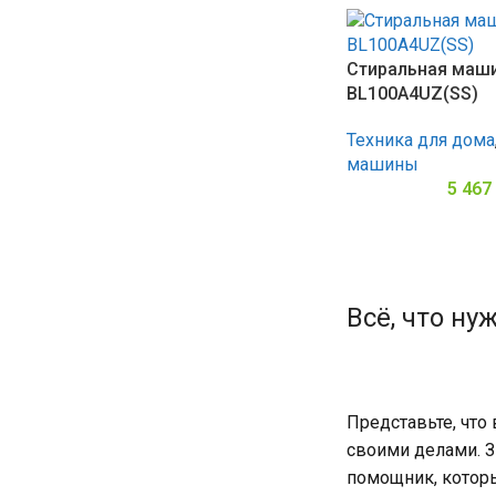
Стиральная маши
BL100A4UZ(SS)
Техника для дома
машины
5 467
Всё, что н
Представьте, что
своими делами. З
помощник, котор