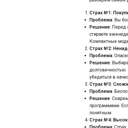
Страх №1: Поку
Проблема
: Вы б
Решение
: Перед
стираете еженеде
Компактные модел
Страх №2: Ненад
Проблема
: Опас
Решение
: Выбир
долговечностью. 
убедиться в каче
Страх №3: Сложн
Проблема
: Бесп
Решение
: Совре
программами. Ес
понятным.
Страх №4: Высок
Проблема
: Стра