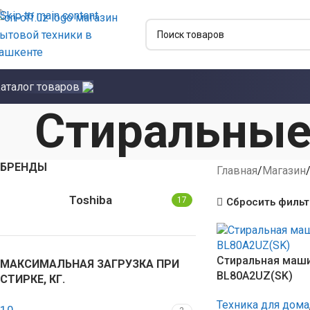
Skip to main content
аталог товаров
Стиральны
БРЕНДЫ
Главная
Магазин
Toshiba
17
Сбросить филь
Стиральная маши
МАКСИМАЛЬНАЯ ЗАГРУЗКА ПРИ
BL80A2UZ(SK)
СТИРКЕ, КГ.
Техника для дома