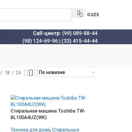
0
UZS
Call-центр:
(99) 089-88-44
(98) 124-69-96
|
(33) 415-44-44
18
24
Стиральная машина Toshiba TW-
BL100A4UZ(WK)
Техника для дома
,
Стиральные