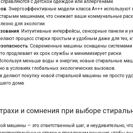
справляются с детской одеждой или аллергенами.
сов
: Энергоэффективные модели класса A+++ используют 
 старыми машинами, что снижает ваши коммунальные расхо
олезно для экологии.
ьзования
: Интуитивные интерфейсы, сенсорные панели и у
делают процесс стирки простым и удобным даже для тех, кт
езопасность
: Современные машины оснащены системами з
что продлевает их срок службы и минимизирует риски.
 Используя меньше воды и энергии, новые стиральные ма
но в условиях глобальных экологических вызовов.
а делают покупку новой стиральной машины не просто уд
шего дома.
трахи и сомнения при выборе стирал
ой машины — это ответственный шаг, и неудивительно, чт
распространённые страхи и предложим решения, чтобы вы