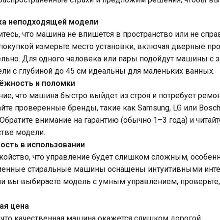
пка неподходящей модели
оитесь, что машина не впишется в пространство или не спр
 покупкой измерьте место установки, включая дверные про
льно. Для одного человека или пары подойдут машины с заг
и с глубиной до 45 см идеальны для маленьких ванных.
ёжность и поломки
ение, что машина быстро выйдет из строя и потребует ремон
айте проверенные бренды, такие как Samsung, LG или Bosc
Обратите внимание на гарантию (обычно 1–3 года) и читай
стве модели.
ость в использовании
окойство, что управление будет слишком сложным, особен
менные стиральные машины оснащены интуитивными инте
ли вы выбираете модель с умным управлением, проверьте
ая цена
х, что качественная машина окажется слишком дорогой.