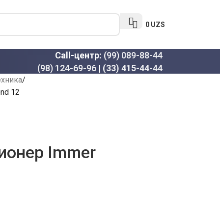
0
UZS
Call-центр:
(99) 089-88-44
(98) 124-69-96
|
(33) 415-44-44
ехника
nd 12
ионер Immer