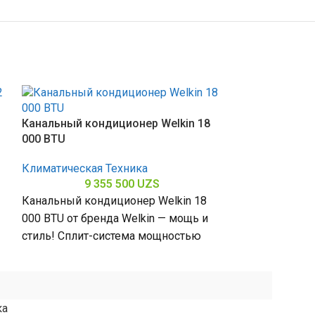
Бытовой конди
Канальный кондиционер Welkin 18
inverter 09 BT
000 BTU
Климатическая
Климатическая Техника
4 
9 355 500
UZS
Кондиционер We
Канальный кондиционер Welkin 18
BTU от бренда 
000 BTU от бренда Welkin — мощь и
прохлада! Спл
стиль! Сплит-система мощностью
9000 БТЕ для 
18000 БТЕ для помещений до
ка