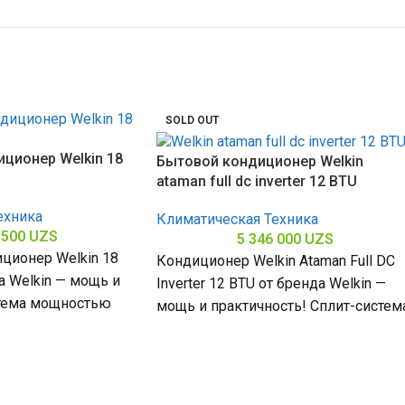
SOLD OUT
ционер Welkin 18
Бытовой кондиционер Welkin
ataman full dc inverter 12 BTU
ехника
Климатическая Техника
 500
UZS
5 346 000
UZS
ционер Welkin 18
Кондиционер Welkin Ataman Full DC
а Welkin — мощь и
Inverter 12 BTU от бренда Welkin —
стема мощностью
мощь и практичность! Сплит-систем
омещений до
мощностью 12000 БТЕ для