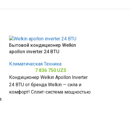
Бытовой кондиционер Welkin
apollon inverter 24 BTU
Климатическая Техника
7 836 750
UZS
Кондиционер Welkin Apollon Inverter
24 BTU от бренда Welkin — сила и
комфорт! Сплит-система мощностью
а
24000 БТЕ для помещений до
Осушитель воз
Климатическая
20 