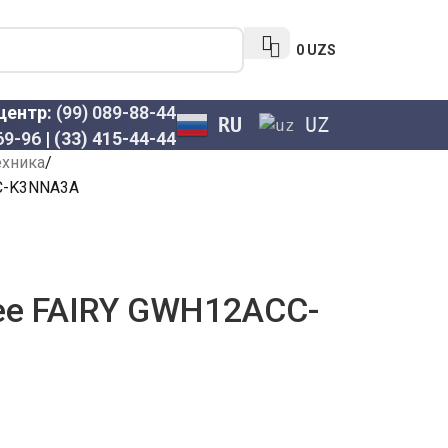
0
UZS
-центр:
(99) 089-88-44
RU
UZ
69-96
|
(33) 415-44-44
ехника
C-K3NNA3A
ee FAIRY GWH12ACC-