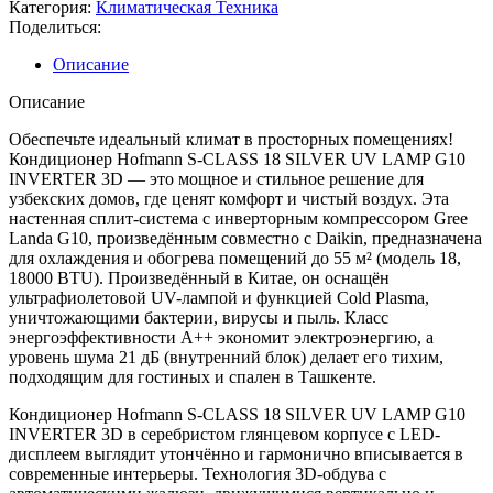
Категория:
Климатическая Техника
Поделиться:
Описание
Описание
Обеспечьте идеальный климат в просторных помещениях!
Кондиционер Hofmann S-CLASS 18 SILVER UV LAMP G10
INVERTER 3D — это мощное и стильное решение для
узбекских домов, где ценят комфорт и чистый воздух. Эта
настенная сплит-система с инверторным компрессором Gree
Landa G10, произведённым совместно с Daikin, предназначена
для охлаждения и обогрева помещений до 55 м² (модель 18,
18000 BTU). Произведённый в Китае, он оснащён
ультрафиолетовой UV-лампой и функцией Cold Plasma,
уничтожающими бактерии, вирусы и пыль. Класс
энергоэффективности A++ экономит электроэнергию, а
уровень шума 21 дБ (внутренний блок) делает его тихим,
подходящим для гостиных и спален в Ташкенте.
Кондиционер Hofmann S-CLASS 18 SILVER UV LAMP G10
INVERTER 3D в серебристом глянцевом корпусе с LED-
дисплеем выглядит утончённо и гармонично вписывается в
современные интерьеры. Технология 3D-обдува с