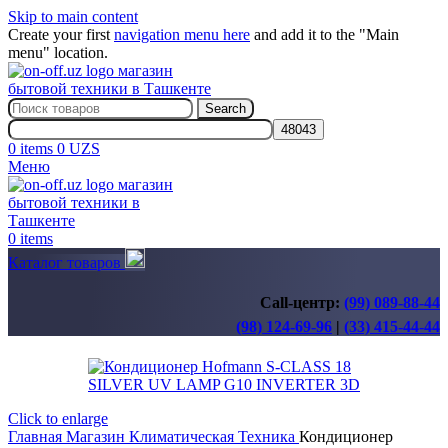
Skip to main content
Create your first
navigation menu here
and add it to the "Main
menu" location.
Search
0
items
0
UZS
Меню
0
items
Каталог товаров
Call-центр:
(99) 089-88-44
(98) 124-69-96
|
(33) 415-44-44
Click to enlarge
Главная
Магазин
Климатическая Техника
Кондиционер