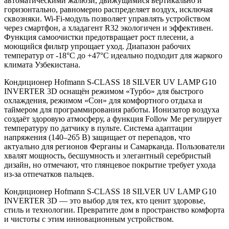
автоматическими жалюзи, движущимися вертикально и
горизонтально, равномерно распределяет воздух, исключая
сквозняки. Wi-Fi-модуль позволяет управлять устройством
через смартфон, а хладагент R32 экологичен и эффективен.
Функция самоочистки предотвращает рост плесени, а
моющийся фильтр упрощает уход. Диапазон рабочих
температур от -18°C до +47°C идеально подходит для жаркого
климата Узбекистана.
Кондиционер Hofmann S-CLASS 18 SILVER UV LAMP G10
INVERTER 3D оснащён режимом «Турбо» для быстрого
охлаждения, режимом «Сон» для комфортного отдыха и
таймером для программирования работы. Ионизатор воздуха
создаёт здоровую атмосферу, а функция Follow Me регулирует
температуру по датчику в пульте. Система адаптации
напряжения (140–265 В) защищает от перепадов, что
актуально для регионов Ферганы и Самарканда. Пользователи
хвалят мощность, бесшумность и элегантный серебристый
дизайн, но отмечают, что глянцевое покрытие требует ухода
из-за отпечатков пальцев.
Кондиционер Hofmann S-CLASS 18 SILVER UV LAMP G10
INVERTER 3D — это выбор для тех, кто ценит здоровье,
стиль и технологии. Превратите дом в пространство комфорта
и чистоты с этим инновационным устройством.