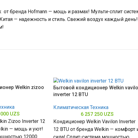
ок от бренда Hofmann — мощь и размах! Мульти-сплит сис
Китая — надежность и стиль. Свежий воздух каждый день! 
м!
онер Welkin zizoo
Бытовой кондиционер Welkin vavil
inverter 12 BTU
ехника
Климатическая Техника
 000
UZS
6 257 250
UZS
n Zizoo Inverter 12
Кондиционер Welkin Vavilon Inverter
lkin — мощь и уют!
12 BTU от бренда Welkin — комфорт 
ощностью 12000
сила! Сплит-система мощностью