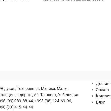
ий до
12000 БТЕ для помещений до
Достав
9А дукон, Технорынок Малика, Малая
Оплата
кольцевая дорога, 59, Ташкент, Узбекистан
Контак
998 (99) 089-88-44
,
+998 (98) 124-69-96
,
Блог
998 (33) 415-44-44