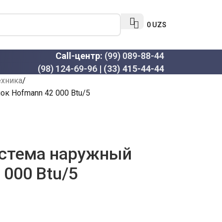
0
UZS
Call-центр:
(99) 089-88-44
(98) 124-69-96
|
(33) 415-44-44
ехника
ок Hofmann 42 000 Btu/5
истема наружный
 000 Btu/5