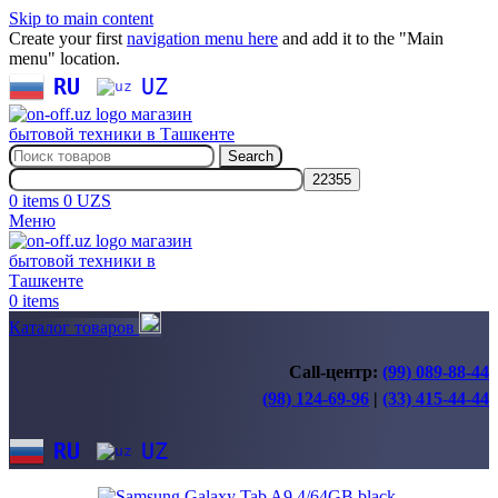
Skip to main content
Create your first
navigation menu here
and add it to the "Main
menu" location.
RU
UZ
Search
0
items
0
UZS
Меню
0
items
Каталог товаров
Call-центр:
(99) 089-88-44
(98) 124-69-96
|
(33) 415-44-44
RU
UZ