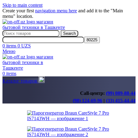
Skip to main content
Create your first
navigation menu here
and add it to the "Main
menu" location.
Search
0
items
0
UZS
Меню
0
items
Каталог товаров
Call-центр:
(99) 089-88-44
(98) 124-69-96
|
(33) 415-44-44