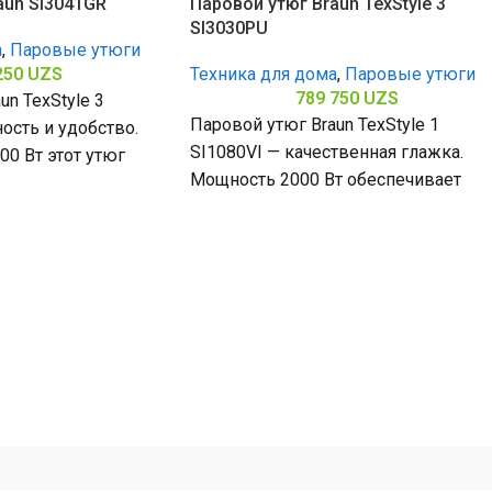
aun SI3041GR
Паровой утюг Braun TexStyle 3
SI3030PU
а
,
Паровые утюги
250
UZS
Техника для дома
,
Паровые утюги
789 750
UZS
un TexStyle 3
Паровой утюг Braun TexStyle 1
ость и удобство.
SI1080VI — качественная глажка.
0 Вт этот утюг
Мощность 2000 Вт обеспечивает
тся и эффективно
стабильную подачу пары,
керамической подошвы. Позволяет
утюгу