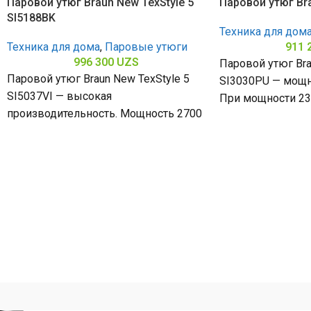
Паровой утюг Braun New TexStyle 5
Паровой утюг Br
SI5188BK
Техника для дом
Техника для дома
,
Паровые утюги
911 
996 300
UZS
Паровой утюг Bra
Паровой утюг Braun New TexStyle 5
SI3030PU — мощн
SI5037VI — высокая
При мощности 230
производительность. Мощность 2700
быстро нагревае
Вт обеспечивает яркий пар и
быстрый нагрев, а