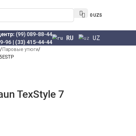
0
UZS
центр:
(99) 089-88-44
RU
UZ
69-96
|
(33) 415-44-44
Паровые утюги
85ESTP
un TexStyle 7