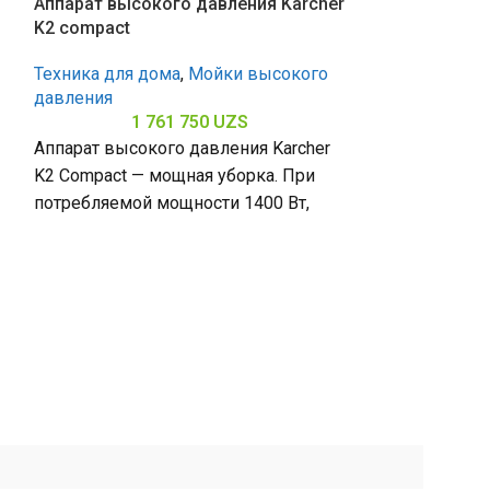
Аппарат высокого давления Karcher
K2 compact
Техника для дома
,
Мойки высокого
давления
1 761 750
UZS
Аппарат высокого давления Karcher
K2 Compact — мощная уборка. При
потребляемой мощности 1400 Вт,
рабочей лампе 74 бар и
Кулер для вод
максимальной
Техника для д
2 
Кулер для воды
(Черный) — со
из Китая. Чёр
стиль, функци