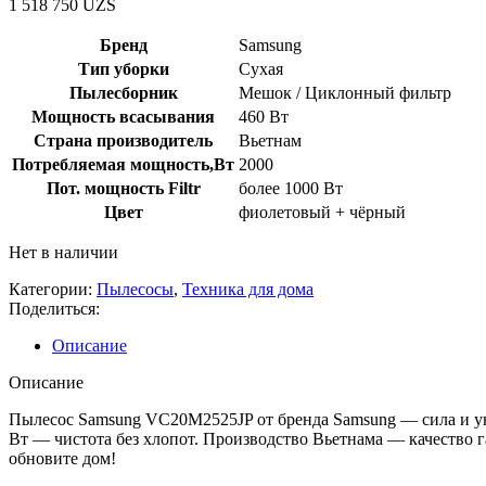
1 518 750
UZS
Бренд
Samsung
Тип уборки
Сухая
Пылесборник
Мешок / Циклонный фильтр
Мощность всасывания
460 Вт
Страна производитель
Вьетнам
Потребляемая мощность,Вт
2000
Пот. мощность Filtr
более 1000 Вт
Цвет
фиолетовый + чёрный
Нет в наличии
Категории:
Пылесосы
,
Техника для дома
Поделиться:
Описание
Описание
Пылесос Samsung VC20M2525JP от бренда Samsung — сила и ун
Вт — чистота без хлопот. Производство Вьетнама — качество 
обновите дом!