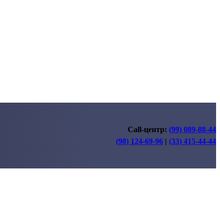
Call-центр:
(99) 089-88-44
(98) 124-69-96
|
(33) 415-44-44