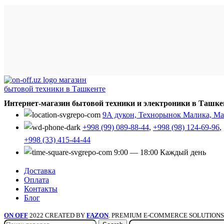
Интернет-магазин бытовой техники и электроники в Ташке
9А дукон, Технорынок Малика, Мал
+998 (99) 089-88-44
,
+998 (98) 124-69-96
,
+998 (33) 415-44-44
9:00 — 18:00 Каждый день
Доставка
Оплата
Контакты
Блог
ON OFF
2022 CREATED BY
FAZON
. PREMIUM E-COMMERCE SOLUTIONS