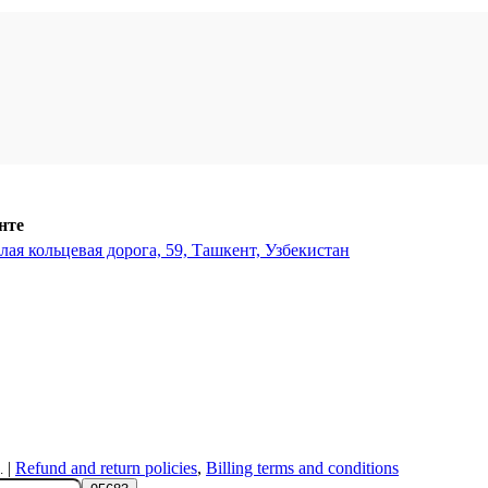
нте
ая кольцевая дорога, 59, Ташкент, Узбекистан
|
Refund and return policies
,
Billing terms and conditions
.