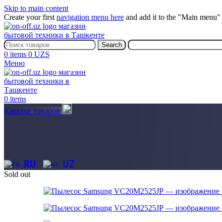
Skip to main content
Create your first
navigation menu here
and add it to the "Main menu" 
Search
0
items
0
UZS
Меню
0
items
Каталог товаров
RU
UZ
Sold out