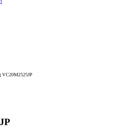
g VC20M2525JP
JP