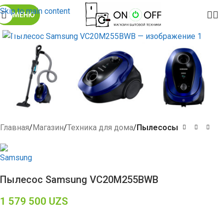
Skip to main content
МЕНЮ
Click to enlarge
Главная
Магазин
Техника для дома
Пылесосы
Пылесос Samsung VC20M255BWB
1 579 500
UZS