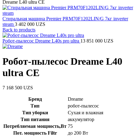
Dreame L40 ultra CE
Стиральная машина Premier PRM70F1202LIN/G 7кг inverter
steam
3 402 000
UZS
Back to products
Робот-пылесос Dreame L40s pro ultra
13 851 000
UZS
Робот-пылесос Dreame L40
ultra CE
7 168 500
UZS
Бренд
Dreame
Тип
робот-пылесос
Тип уборки
Сухая и влажная
Тип питания
аккумулятор
Потребляемая мощность,Вт
75
Пот. мощность Filtr
до 200 Вт