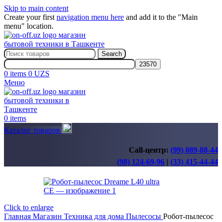
Skip to main content
Create your first
navigation menu here
and add it to the "Main
menu" location.
Search
0
items
0
UZS
Меню
0
items
Каталог товаров
Call-центр:
(99) 089-88-44
(98) 124-69-96
|
(33) 415-44-44
Click to enlarge
Главная
Магазин
Техника для дома
Пылесосы
Робот-пылесос