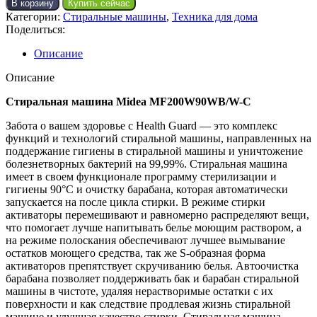
В корзину
Купить сейчас
Категории:
Стиральные машины
,
Техника для дома
Поделиться:
Описание
Описание
Стиральная машина Midea MF200W90WB/W-C
Забота о вашем здоровье с Health Guard — это комплекс
функций и технологий стиральной машины, направленных на
поддержание гигиены в стиральной машины и уничтожение
болезнетворных бактерий на 99,99%. Стиральная машина
имеет в своем функционале программу стерилизации и
гигиены 90°С и очистку барабана, которая автоматически
запускается на после цикла стирки. В режиме стирки
активаторы перемешивают и равномерно распределяют вещи,
что помогает лучше напитывать белье моющим раствором, а
на режиме полоскания обеспечивают лучшее вымывание
остатков моющего средства, так же S-образная форма
активаторов препятствует скручиванию белья. Автоочистка
барабана позволяет поддерживать бак и барабан стиральной
машины в чистоте, удаляя нерастворимые остатки с их
поверхности и как следствие продлевая жизнь стиральной
машине и улучшая качество стирки. Стиральная машина