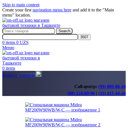
Skip to main content
Create your first
navigation menu here
and add it to the "Main
menu" location.
Search
0
items
0
UZS
Меню
0
items
Каталог товаров
Call-центр:
(99) 089-88-44
(98) 124-69-96
|
(33) 415-44-44