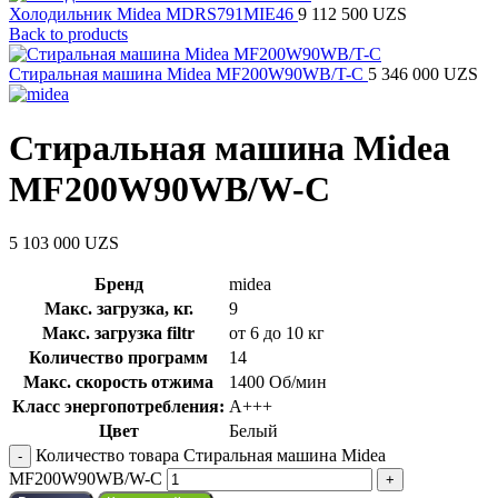
Холодильник Midea MDRS791MIE46
9 112 500
UZS
Back to products
Стиральная машина Midea MF200W90WB/T-C
5 346 000
UZS
Стиральная машина Midea
MF200W90WB/W-C
5 103 000
UZS
Бренд
midea
Макс. загрузка, кг.
9
Макс. загрузка filtr
от 6 до 10 кг
Количество программ
14
Макс. скорость отжима
1400 Об/мин
Класс энергопотребления:
A+++
Цвет
Белый
Количество товара Стиральная машина Midea
MF200W90WB/W-C