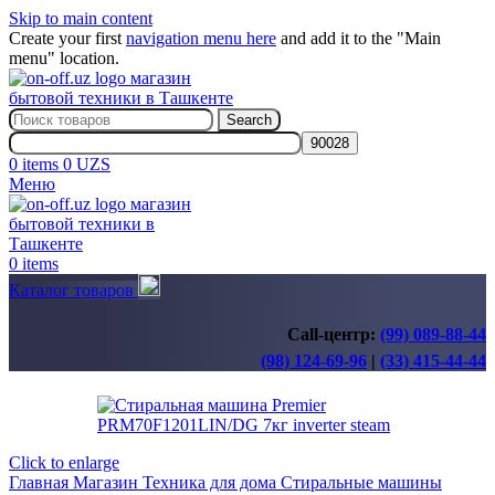
Skip to main content
Create your first
navigation menu here
and add it to the "Main
menu" location.
Search
0
items
0
UZS
Меню
0
items
Каталог товаров
Call-центр:
(99) 089-88-44
(98) 124-69-96
|
(33) 415-44-44
Click to enlarge
Главная
Магазин
Техника для дома
Стиральные машины