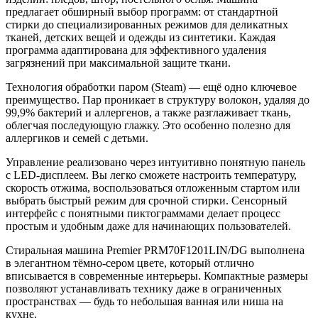
предлагает обширный выбор программ: от стандартной
стирки до специализированных режимов для деликатных
тканей, детских вещей и одежды из синтетики. Каждая
программа адаптирована для эффективного удаления
загрязнений при максимальной защите ткани.
Технология обработки паром (Steam) — ещё одно ключевое
преимущество. Пар проникает в структуру волокон, удаляя до
99,9% бактерий и аллергенов, а также разглаживает ткань,
облегчая последующую глажку. Это особенно полезно для
аллергиков и семей с детьми.
Управление реализовано через интуитивно понятную панель
с LED-дисплеем. Вы легко сможете настроить температуру,
скорость отжима, воспользоваться отложенным стартом или
выбрать быстрый режим для срочной стирки. Сенсорный
интерфейс с понятными пиктограммами делает процесс
простым и удобным даже для начинающих пользователей.
Стиральная машина Premier PRM70F1201LIN/DG выполнена
в элегантном тёмно-сером цвете, который отлично
вписывается в современные интерьеры. Компактные размеры
позволяют устанавливать технику даже в ограниченных
пространствах — будь то небольшая ванная или ниша на
кухне.