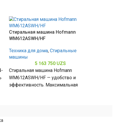
Стиральная машина Hofmann
Стиральная м
WM612ASWH/HF
WM610BDG/H
Техника для дома
,
Стиральные
Техника для д
машины
машины
5 163 750
UZS
3 
4-
Стиральная машина Hofmann
Стиральная м
ь
WM612ASWH/HF — удобство и
WM610BDG/HF 
эффективность. Максимальная
Максимальная
скорость отжима 1200 об/мин
об/мин обесп
обеспечивает качественное
за бельём, заг
удаление влаги из белья, загрузка
ка