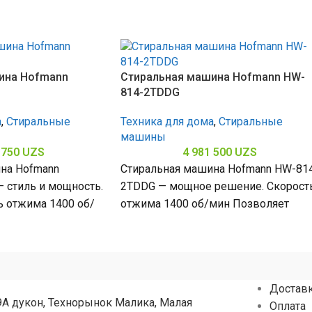
ина Hofmann
Стиральная машина Hofmann HW-
814-2TDDG
а
,
Стиральные
Техника для дома
,
Стиральные
машины
 750
UZS
4 981 500
UZS
на Hofmann
Стиральная машина Hofmann HW-81
стиль и мощность.
2TDDG — мощное решение. Скорост
ь отжима 1400 об/
отжима 1400 об/мин Позволяет
т эффективное
быстро и качественно отжимать
з белья, загрузка
белье, загрузка 8 кг
Достав
9А дукон, Технорынок Малика, Малая
Оплата