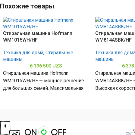
Похожие товары
Стиральная машина Hofmann
Стиральная маш
WM1015WH/HF
WM814ASBK/HF
Техника для дома
,
Стиральные
Техника для дом
машины
машины
6 196 500
UZS
6 378
Стиральная машина Hofmann
Стиральная маши
WM1015WH/HF — мощное решение
WM814ASBK/HF — 
для больших семей. Максимальная
Высокая скорост
скорость отжима 1500 об/мин
мин обеспечивае
Позволяет быстро расправить белье
удаление влаги и
в