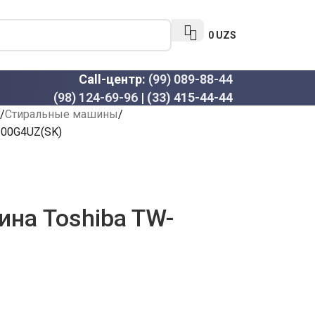
0
UZS
Call-центр:
(99) 089-88-44
(98) 124-69-96
|
(33) 415-44-44
Стиральные машины
100G4UZ(SK)
на Toshiba TW-