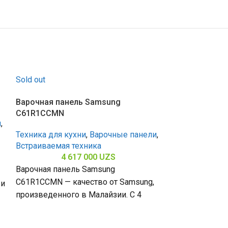
Sold out
Варочная панель Samsung
C61R1CCMN
и
,
Техника для кухни
,
Варочные панели
,
Встраиваемая техника
4 617 000
UZS
Варочная панель Samsung
C61R1CCMN — качество от Samsung,
 и
произведенного в Малайзии. С 4
Газовая варо
конфорками и стеклокерамической
NA64H3030BS
поверхностью (размеры 57,5 ​​×