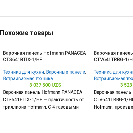
Похожие товары
Варочная панель Hofmann PANACEA
Варочная панел
CTS641BTIX-1/HF
CTV641TRBG-1/H
Техника для кухни
,
Варочные панели
,
Техника для кухн
Встраиваемая техника
Встраиваемая те
3 037 500
UZS
3 523
Варочная панель Hofmann PANACEA
Варочная панель
CTS641BTIX-1/HF — практичность от
CTV641TRBG-1/HF
триллиона Hofmann. С 4 газовыми
Hofmann, произве
конфорками и поверхностью из
4 конфорками и 
нержавеющей стали (габариты
закалённого стек