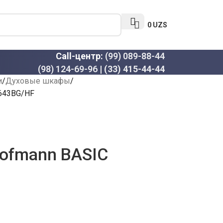
0
UZS
Call-центр:
(99) 089-88-44
(98) 124-69-96
|
(33) 415-44-44
и
Духовые шкафы
643BG/HF
ofmann BASIC