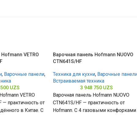
ь Hofmann VETRO
Варочная панель Hofmann NUOVO
F
CTN641S/HF
и
,
Варочные панели
,
Техника для кухни
,
Варочные панел
хника
Встраиваемая техника
 500
UZS
3 948 750
UZS
 Hofmann VETRO
Варочная панель Hofmann NUOVO
 — практичность от
CTN641S/HF — практичность от
дённого в Китае. С
Hofmann. С 4 газовыми конфорками
поверхностью из
поверхностью из металла Anti-Touch
ла
(габариты 56