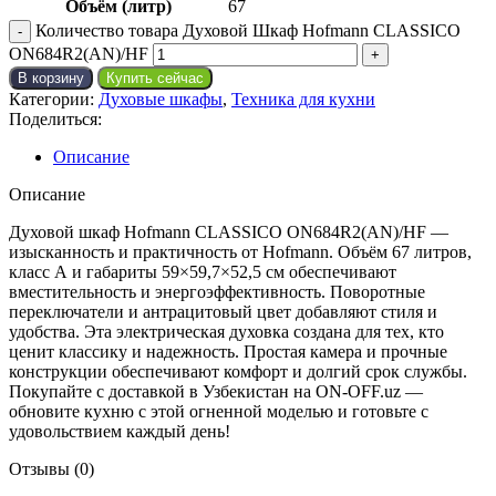
Объём (литр)
67
Количество товара Духовой Шкаф Hofmann CLASSICO
ON684R2(AN)/HF
В корзину
Купить сейчас
Категории:
Духовые шкафы
,
Техника для кухни
Поделиться:
Описание
Описание
Духовой шкаф Hofmann CLASSICO ON684R2(AN)/HF —
изысканность и практичность от Hofmann. Объём 67 литров,
класс А и габариты 59×59,7×52,5 см обеспечивают
вместительность и энергоэффективность. Поворотные
переключатели и антрацитовый цвет добавляют стиля и
удобства. Эта электрическая духовка создана для тех, кто
ценит классику и надежность. Простая камера и прочные
конструкции обеспечивают комфорт и долгий срок службы.
Покупайте с доставкой в ​​Узбекистан на ON-OFF.uz —
обновите кухню с этой огненной моделью и готовьте с
удовольствием каждый день!
Отзывы (0)