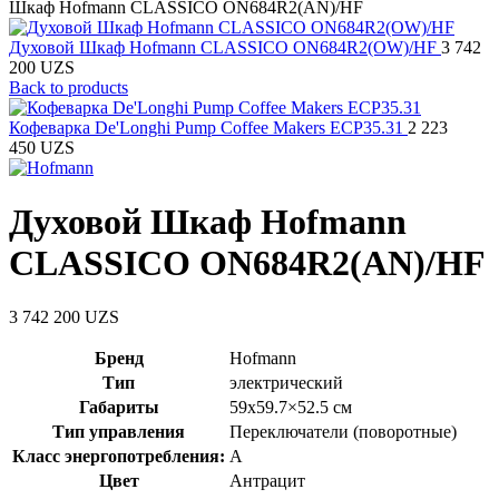
Шкаф Hofmann CLASSICO ON684R2(AN)/HF
Духовой Шкаф Hofmann CLASSICO ON684R2(OW)/HF
3 742
200
UZS
Back to products
Кофеварка De'Longhi Pump Coffee Makers ECP35.31
2 223
450
UZS
Духовой Шкаф Hofmann
CLASSICO ON684R2(AN)/HF
3 742 200
UZS
Бренд
Hofmann
Тип
электрический
Габариты
59х59.7×52.5 см
Тип управления
Переключатели (поворотные)
Класс энергопотребления:
А
Цвет
Антрацит