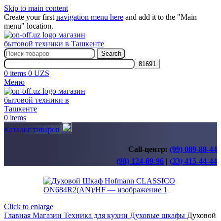
Skip to main content
Create your first
navigation menu here
and add it to the "Main
menu" location.
Search
0
items
0
UZS
Меню
0
items
Каталог товаров
Call-центр:
(99) 089-88-44
(98) 124-69-96
|
(33) 415-44-44
Click to enlarge
Главная
Магазин
Техника для кухни
Духовые шкафы
Духовой