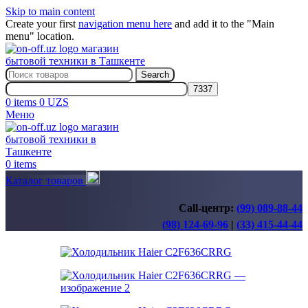
Skip to main content
Create your first
navigation menu here
and add it to the "Main
menu" location.
Search
0
items
0
UZS
Меню
0
items
Каталог товаров
Call-центр:
(99) 089-88-44
(98) 124-69-96
|
(33) 415-44-44