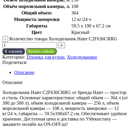
Объём морозильной камеры, л.
108
Общий объем:
364
Мощность заморозки
12 кг/24 ч
Габариты
59.5 х 190 х 67.2 см
Цвет
Красный
Количество товара Холодильник Haier C2F636CRRG
В корзину
Купить сейчас
Категории:
Техника для кухни
,
Холодильники
Поделиться:
Описание
Описание
Холодильник Haier C2F636CRRG от бренда Haier — простор
и стиль. Основные характеристики: общий объем — 364 л (от
300 до 500 л), объем холодильной камеры — 256 л, объем
морозильной камеры — 108 л, мощность заморозки — 12
кг/24 ч, габариты — 59.5x190x67.2 см. Обеспечивает удобное
хранение. Доступная цена и доставка по Узбекистану —
закажите онлайн на ON-OFF.uz!