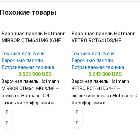
Похожие товары
Варочная панель Hofmann
Варочная панель Hofmann
MIRROR CTM641MGIX/HF
VETRO RCT641DS/HF
Техника для кухни
,
Техника для кухни
,
Варочные панели
,
Варочные панели
,
Встраиваемая техника
Встраиваемая техника
3 523 500
UZS
3 645 000
UZS
Варочная панель Hofmann
Варочная панель Hofmann
MIRROR CTM641MGIX/HF —
VETRO RCT641DS/HF —
стиль от Hofmann. С 4
эффективность от Hofmann. С
газовыми конфорками и
4 конфорками и
поверхностью из
стеклокерамической
нержавеющей стали
поверхностью (габариты 50 х
(габариты 65
580 х