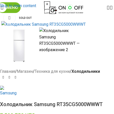
Skip to main content
МЕНЮ
Click to enlarge
SOLD OUT
Главная
Магазин
Техника для кухни
Холодильники
Холодильник Samsung RT35CG5000WWWT