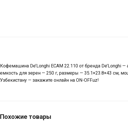
Кофемашина De’Longhi ECAM 22.110 от бренда De’Longhi —
емкость для зерен — 250 г, размеры — 35.1×23.8×43 см, м
Узбекистану — закажите онлайн на ON-OFF.uz!
Похожие товары