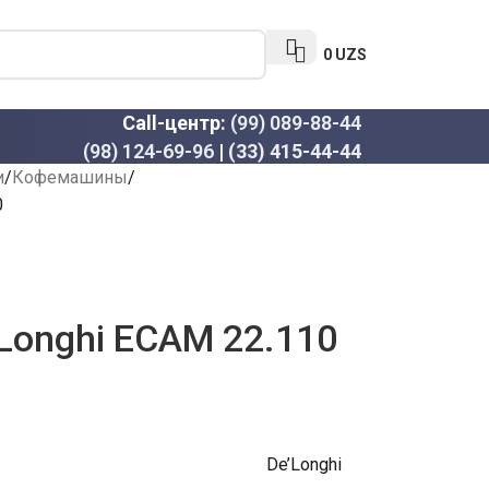
0
UZS
Call-центр:
(99) 089-88-44
(98) 124-69-96
|
(33) 415-44-44
и
Кофемашины
0
Longhi ECAM 22.110
De’Longhi