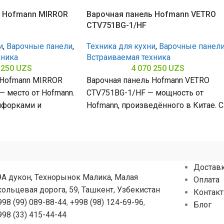
ь Hofmann MIRROR
Варочная панель Hofmann VETRO
CTV751BG-1/HF
и
,
Варочные панели
,
Техника для кухни
,
Варочные панел
хника
Встраиваемая техника
 250
UZS
4 070 250
UZS
 Hofmann MIRROR
Варочная панель Hofmann VETRO
 место от Hofmann.
CTV751BG-1/HF — мощность от
нфорками и
Hofmann, произведённого в Китае. С
з нержавеющей
5 конфорками и поверхностью из
80
закалённого стекла
Достав
9А дукон, Технорынок Малика, Малая
Оплата
кольцевая дорога, 59, Ташкент, Узбекистан
Контак
998 (99) 089-88-44
,
+998 (98) 124-69-96
,
Блог
998 (33) 415-44-44