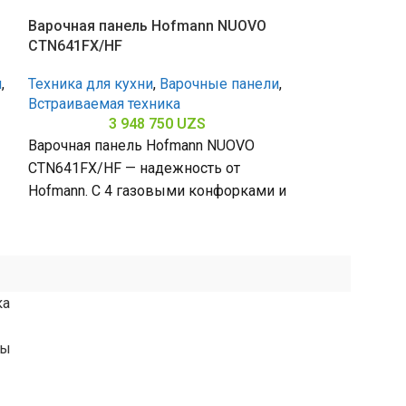
Варочная панель Hofmann NUOVO
Варочная пан
CTN641FX/HF
CTN641S/HF
и
,
Техника для кухни
,
Варочные панели
,
Техника для к
Встраиваемая техника
Встраиваемая 
3 948 750
UZS
3 
Варочная панель Hofmann NUOVO
Варочная пан
CTN641FX/HF — надежность от
CTN641S/HF — 
Hofmann. С 4 газовыми конфорками и
Hofmann. С 4 
поверхностью из металла Anti-Touch
поверхностью 
(габариты 80
(габариты 56
ка
ты