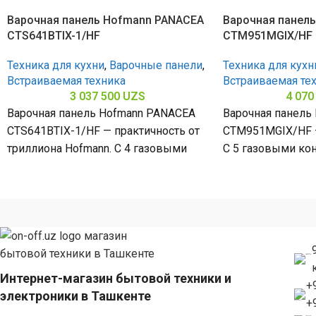
Варочная панель Hofmann PANACEA
Варочная панел
CTS641BTIX-1/HF
CTM951MGIX/HF
Техника для кухни
,
Варочные панели
,
Техника для кухн
Встраиваемая техника
Встраиваемая те
3 037 500
UZS
4 070
Варочная панель Hofmann PANACEA
Варочная панель
CTS641BTIX-1/HF — практичность от
CTM951MGIX/HF —
триллиона Hofmann. С 4 газовыми
С 5 газовыми ко
конфорками и поверхностью из
поверхностью и
нержавеющей стали (габариты
стали (габариты 
Интернет-магазин бытовой техники и
+
электроники в Ташкенте
+