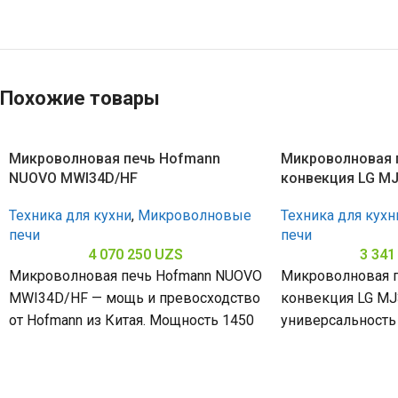
Похожие товары
Микроволновая печь Hofmann
Микроволновая п
NUOVO MWI34D/HF
конвекция LG MJ
Техника для кухни
,
Микроволновые
Техника для кухн
печи
печи
4 070 250
UZS
3 341
Микроволновая печь Hofmann NUOVO
Микроволновая п
MWI34D/HF — мощь и превосходство
конвекция LG MJ
от Hofmann из Китая. Мощность 1450
универсальность 
Вт, нержавеющая сталь, гарантия
Китая. Мощность 
надежности