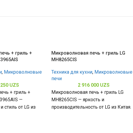
ечь + гриль +
Микроволновая печь + гриль LG
3965AIS
MH8265CIS
и
,
Микроволновые
Техника для кухни
,
Микроволновые
печи
 250
UZS
2 916 000
UZS
ечь + гриль +
Микроволновая печь + гриль LG
3965AIS —
MH8265CIS — яркость и
и стиль от LG из
производительность от LG из Китая.
1100 Вт и
Мощность 1200 Вт и эмалевое
покрытие