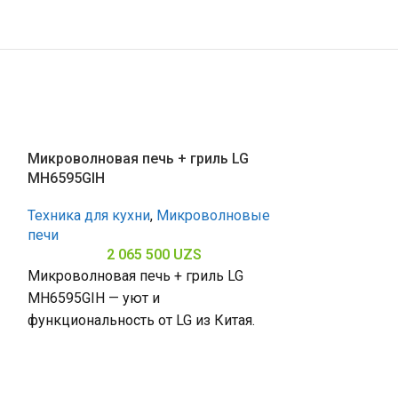
Микроволновая печь + гриль LG
Микроволновая
MH6595GIH
MH6336GIB
Техника для кухни
,
Микроволновые
Техника для к
печи
печи
2 065 500
UZS
1 
Микроволновая печь + гриль LG
Микроволновая
MH6595GIH — уют и
MH6336GIB — п
функциональность от LG из Китая.
от LG из Китая
Мощность 1000 и эмалевое
эмаль EasyCle
покрытие упрощают