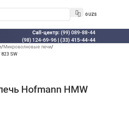
0
UZS
Call-центр:
(99) 089-88-44
(98) 124-69-96
|
(33) 415-44-44
и
Микроволновые печи
 823 SW
печь Hofmann HMW