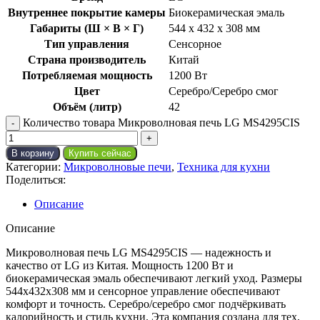
Внутреннее покрытие камеры
Биокерамическая эмаль
Габариты (Ш × В × Г)
544 x 432 x 308 мм
Тип управления
Сенсорное
Страна производитель
Китай
Потребляемая мощность
1200 Вт
Цвет
Серебро/Серебро смог
Объём (литр)
42
Количество товара Микроволновая печь LG MS4295CIS
В корзину
Купить сейчас
Категории:
Микроволновые печи
,
Техника для кухни
Поделиться:
Описание
Описание
Микроволновая печь LG MS4295CIS — надежность и
качество от LG из Китая. Мощность 1200 Вт и
биокерамическая эмаль обеспечивают легкий уход. Размеры
544x432x308 мм и сенсорное управление обеспечивают
комфорт и точность. Серебро/серебро смог подчёркивать
калорийность и стиль кухни. Эта компания создана для тех,