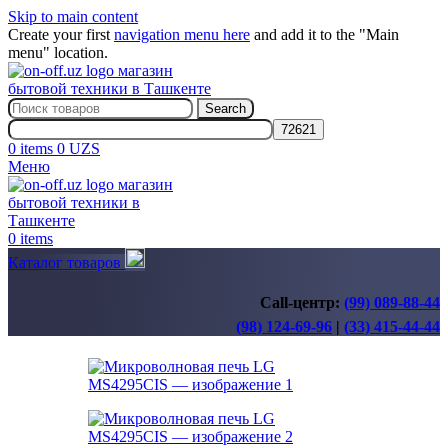
Skip to main content
Create your first
navigation menu here
and add it to the "Main
menu" location.
Search
0
items
0
UZS
Меню
0
items
Каталог товаров
Call-центр:
(99) 089-88-44
(98) 124-69-96
|
(33) 415-44-44