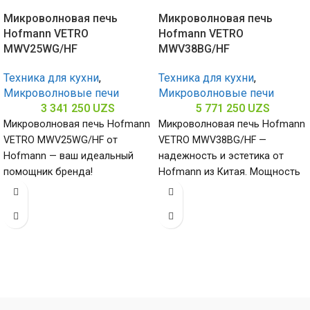
Микроволновая печь
Микроволновая печь
Hofmann VETRO
Hofmann VETRO
MWV25WG/HF
MWV38BG/HF
Техника для кухни
,
Техника для кухни
,
Микроволновые печи
Микроволновые печи
3 341 250
UZS
5 771 250
UZS
Микроволновая печь Hofmann
Микроволновая печь Hofmann
VETRO MWV25WG/HF от
VETRO MWV38BG/HF —
Hofmann — ваш идеальный
надежность и эстетика от
помощник бренда!
Hofmann из Китая. Мощность
Потребляемая мощность
1000 Вт и нержавеющая сталь
900/1000 Вт и объем 25
внутри
литров