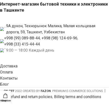
Интернет-магазин бытовой техники и электроники
в Ташкенте
9А дукон, Технорынок Малика, Малая кольцевая
дорога, 59, Ташкент, Узбекистан
+998 (99) 089-88-44
,
+998 (98) 124-69-96
,
+998 (33) 415-44-44
9:00 — 18:00 Каждый день
Доставка
Оплата
Контакты
Блог
|
ON OFF
2022 CREATED BY
FAZON
. PREMIUM E-COMMERCE SOLUTIONS.
Refund and return policies
,
Billing terms and conditions
талог
Корзина