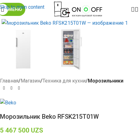
Skip to main content
МЕНЮ
Click to enlarge
Главная
Магазин
Техника для кухни
Морозильники
Морозильник Beko RFSK215T01W
5 467 500
UZS