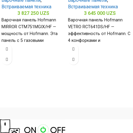
Варочные панели
,
Варочные панели
,
Встраиваемая техника
Встраиваемая техника
3 827 250
UZS
3 645 000
UZS
Варочная панель Hofmann
Варочная панель Hofmann
MIRROR CTM751MGIX/HF —
VETRO RCT641DS/HF —
мощность от Hofmann. Эта
эффективность от Hofmann. С
панель с 5 газовыми
4 конфорками и
конфорками и нержавеющей
стеклокерамической
сталью (габариты 80
поверхностью (габариты 50 х
580 х