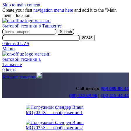
Skip to main content
Create your first
navigation menu here
and add it to the "Main
menu" location.
Search
0
items
0
UZS
Меню
0
items
Каталог товаров
Call-центр:
(99) 089-88-44
(98) 124-69-96
|
(33) 415-44-44