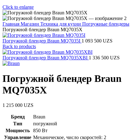
Click to enlarge
Главная
Магазин
Техника для кухни
Погружные блендеры
Погружной блендер Braun MQ7035X
Погружной блендер Braun MQ7035I
1 093 500
UZS
Back to products
Погружной блендер Braun MQ7035XBI
1 336 500
UZS
Погружной блендер Braun
MQ7035X
1 215 000
UZS
Бренд
Braun
Тип
погружной
Мощность
850 Вт
Управление
Механическое
,
число скоростей: 2