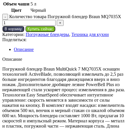
Объем чаши
5 л
Цвет
Черный
Количество товара Погружной блендер Braun MQ7035X
В корзину
Купить сейчас
Категории:
Погружные блендеры
,
Техника для кухни
Поделиться:
Описание
Описание
Погружной блендер Braun MultiQuick 7 MQ7035X оснащен
технологией ActiveBlade, позволяющей измельчать до 2,5 раз
больше ингредиентов благодаря движущимся вверх и вниз
ножам. Дополнительное дробящее лезвие PowerBell Plus из
нержавеющей стали ускоряет процесс измельчения в два раза.
Технология Easy SmartSpeed обеспечивает интуитивное
управление: скорость меняется в зависимости от силы
нажатия на кнопку. В комплект входят насадки: измельчитель
объемом 500 мл, венчик и мерный стакан со шкалой объемом
600 мл. Мощность блендера составляет 1000 Вт, предлагая 10
скоростей и импульсный режим. Материал корпуса — металл
и пластик, погружной части — нержавеющая сталь. Длина