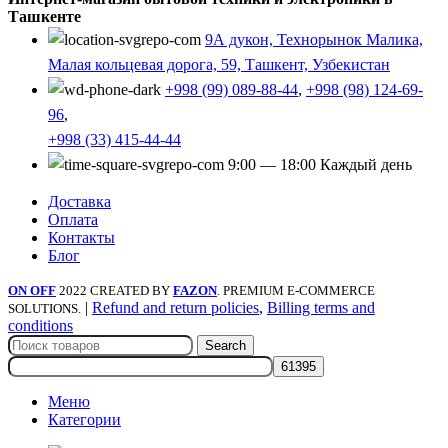
Ташкенте
9А дукон, Технорынок Малика,
Малая кольцевая дорога, 59, Ташкент, Узбекистан
+998 (99) 089-88-44
,
+998 (98) 124-69-
96
,
+998 (33) 415-44-44
9:00 — 18:00 Каждый день
Доставка
Оплата
Контакты
Блог
ON OFF
2022 CREATED BY
FAZON
. PREMIUM E-COMMERCE
|
Refund and return policies
,
Billing terms and
SOLUTIONS.
conditions
Search
Меню
Категории