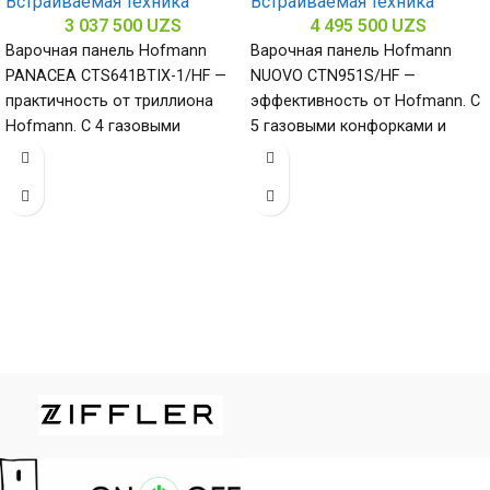
Встраиваемая техника
Встраиваемая техника
3 037 500
UZS
4 495 500
UZS
Варочная панель Hofmann
Варочная панель Hofmann
PANACEA CTS641BTIX-1/HF —
NUOVO CTN951S/HF —
практичность от триллиона
эффективность от Hofmann. С
Hofmann. С 4 газовыми
5 газовыми конфорками и
конфорками и поверхностью
поверхностью из закалённого
из нержавеющей стали
стекла (габариты 80
(габариты