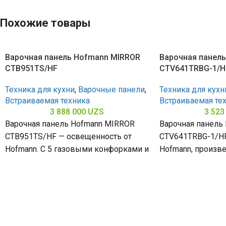
Похожие товары
Варочная панель Hofmann MIRROR
Варочная панел
CTB951TS/HF
CTV641TRBG-1/H
Техника для кухни
,
Варочные панели
,
Техника для кухн
Встраиваемая техника
Встраиваемая те
3 888 000
UZS
3 523
Варочная панель Hofmann MIRROR
Варочная панель
CTB951TS/HF — освещенность от
CTV641TRBG-1/HF
Hofmann. С 5 газовыми конфорками и
Hofmann, произве
поверхностью из закалённого стекла
4 конфорками и 
(габариты 80
закалённого стек