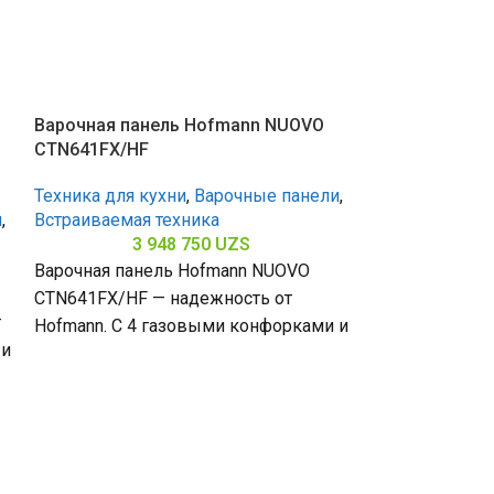
SOLD OUT
Варочная панель Hofmann NUOVO
CTN641FX/HF
Техника для кухни
,
Варочные панели
,
и
,
Встраиваемая техника
3 948 750
UZS
Варочная панель Hofmann NUOVO
CTN641FX/HF — надежность от
т
Hofmann. С 4 газовыми конфорками и
 и
поверхностью из металла Anti-Touch
(габариты 80
Варочная пан
NZ64H37070K
Техника для к
Встраиваемая 