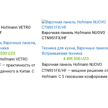
ь Hofmann VETRO
F
Варочная панель Hofmann NUOVO
CTN951FX/HF
и
,
Варочные панели
,
хника
Техника для кухни
,
Варочные панел
 500
UZS
Встраиваемая техника
4 495 500
UZS
 Hofmann VETRO
Варочная панель Hofmann NUOVO
 — практичность от
CTN951FX/HF — мощное решение о
дённого в Китае. С
Hofmann. С 5 газовыми конфорками
поверхностью из
закалённым стеклом (габариты 80 х
ла