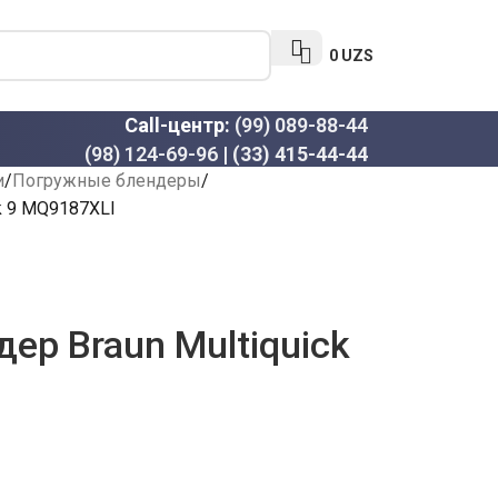
0
UZS
Call-центр:
(99) 089-88-44
(98) 124-69-96
|
(33) 415-44-44
и
Погружные блендеры
k 9 MQ9187XLI
ер Braun Multiquick