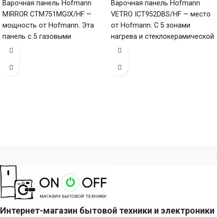
Варочная панель Hofmann
Варочная панель Hofmann
MIRROR CTM751MGIX/HF —
VETRO ICT952DBS/HF — место
мощность от Hofmann. Эта
от Hofmann. С 5 зонами
панель с 5 газовыми
нагрева и стеклокерамической
конфорками и нержавеющей
поверхностью (габариты 60 х
сталью (габариты 80
900
Интернет-магазин бытовой техники и электроники