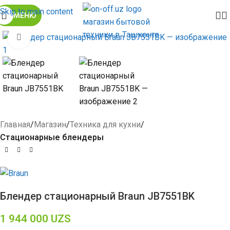
Skip to main content
МЕНЮ
Click to enlarge
Главная
Магазин
Техника для кухни
Стационарные блендеры
Блендер стационарный Braun JB7551BK
1 944 000
UZS