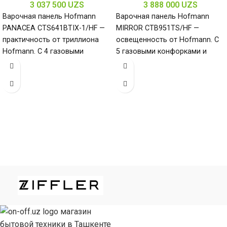
3 037 500
UZS
3 888 000
UZS
Варочная панель Hofmann
Варочная панель Hofmann
PANACEA CTS641BTIX-1/HF —
MIRROR CTB951TS/HF —
практичность от триллиона
освещенность от Hofmann. С
Hofmann. С 4 газовыми
5 газовыми конфорками и
конфорками и поверхностью
поверхностью из закалённого
из нержавеющей стали
стекла (габариты 80
(габариты