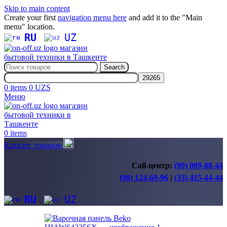
Skip to main content
Create your first
navigation menu here
and add it to the "Main
menu" location.
RU
UZ
Search
0
items
0
UZS
Меню
0
items
Каталог товаров
Call-центр:
(99) 089-88-44
(98) 124-69-96
|
(33) 415-44-44
RU
UZ