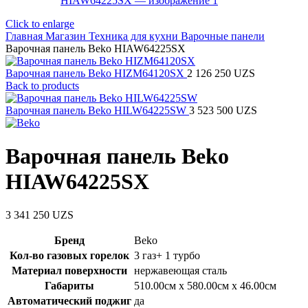
Click to enlarge
Главная
Магазин
Техника для кухни
Варочные панели
Варочная панель Beko HIAW64225SX
Варочная панель Beko HIZM64120SX
2 126 250
UZS
Back to products
Варочная панель Beko HILW64225SW
3 523 500
UZS
Варочная панель Beko
HIAW64225SX
3 341 250
UZS
Бренд
Beko
Кол-во газовых горелок
3 газ+ 1 турбо
Материал поверхности
нержавеющая сталь
Габариты
510.00см x 580.00см x 46.00см
Автоматический поджиг
да