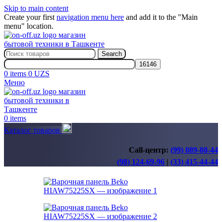
Skip to main content
Create your first
navigation menu here
and add it to the "Main
menu" location.
Search
0
items
0
UZS
Меню
0
items
Каталог товаров
Call-центр:
(99) 089-88-44
(98) 124-69-96
|
(33) 415-44-44