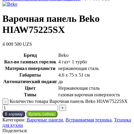
Варочная панель Beko
HIAW75225SX
4 009 500
UZS
Бренд
Beko
Кол-во газовых горелок
4 газ+ 1 турбо
Материал поверхности
нержавеющая сталь
Габариты
4.6 х 75 х 51 см
Автоматический поджиг
да
Цвет
Нержавеющая сталь
Типы
газовая варочная поверхность
Количество товара Варочная панель Beko HIAW75225SX
В корзину
Купить сейчас
Категории:
Варочные панели
,
Встраиваемая техника
,
Техника
для кухни
Поделиться: