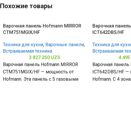
Похожие товары
Варочная панель Hofmann MIRROR
Варочная панел
CTM751MGIX/HF
ICT642DBS/HF
Техника для кухни
,
Варочные панели
,
Техника для кухн
Встраиваемая техника
Встраиваемая те
3 827 250
UZS
4 495
Варочная панель Hofmann MIRROR
Варочная панель
CTM751MGIX/HF — мощность от
ICT642DBS/HF — 
Hofmann. Эта панель с 5 газовыми
Hofmann. С 4 зон
конфорками и нержавеющей сталью
стеклокерамичес
(габариты 80
(габариты 60 х