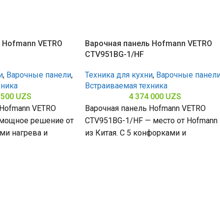
ь Hofmann VETRO
Варочная панель Hofmann VETRO
CTV951BG-1/HF
и
,
Варочные панели
,
Техника для кухни
,
Варочные панел
хника
Встраиваемая техника
 500
UZS
4 374 000
UZS
 Hofmann VETRO
Варочная панель Hofmann VETRO
мощное решение от
CTV951BG-1/HF — место от Hofmann
ами нагрева и
из Китая. С 5 конфорками и
кой поверхностью
закалённым стеклом (габариты 80 х