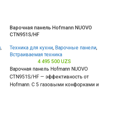
Варочная панель Hofmann NUOVO
CTN951S/HF
и
,
Техника для кухни
,
Варочные панели
,
Встраиваемая техника
4 495 500
UZS
Варочная панель Hofmann NUOVO
CTN951S/HF — эффективность от
Hofmann. С 5 газовыми конфорками и
поверхностью из закалённого стекла
Варочная пан
(габариты 80
CTN641S/HF
Техника для к
Встраиваемая 
3 
Варочная пан