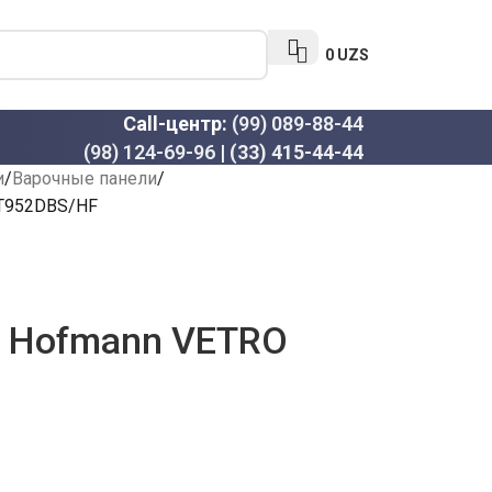
0
UZS
Call-центр:
(99) 089-88-44
(98) 124-69-96
|
(33) 415-44-44
и
Варочные панели
CT952DBS/HF
ь Hofmann VETRO