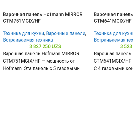
Варочная панель Hofmann MIRROR
Варочная панел
CTM751MGIX/HF
CTM641MGIX/HF
Техника для кухни
,
Варочные панели
,
Техника для кухн
Встраиваемая техника
Встраиваемая те
3 827 250
UZS
3 523
Варочная панель Hofmann MIRROR
Варочная панель
CTM751MGIX/HF — мощность от
CTM641MGIX/HF —
Hofmann. Эта панель с 5 газовыми
С 4 газовыми ко
конфорками и нержавеющей сталью
поверхностью и
(габариты 80
стали (габариты 