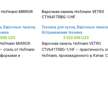
ь Hofmann MIRROR
Варочная панель Hofmann VETRO
CTV641TRBG-1/HF
и
,
Варочные панели
,
Техника для кухни
,
Варочные панел
хника
Встраиваемая техника
 500
UZS
3 523 500
UZS
 Hofmann MIRROR
Варочная панель Hofmann VETRO
 стиль от Hofmann.
CTV641TRBG-1/HF — практичность о
нфорками и
Hofmann, произведённого в Китае. С
з нержавеющей
4 конфорками и поверхностью из
65
закалённого стекла