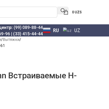
0
UZS
-центр:
(99) 089-88-44
RU
UZ
69-96
|
(33) 415-44-44
и
Вытяжки
-61
n Встраиваемые H-