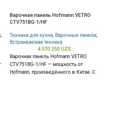
Варочная панель Hofmann VETRO
CTV751BG-1/HF
и
,
Техника для кухни
,
Варочные панели
,
Встраиваемая техника
4 070 250
UZS
Варочная панель Hofmann VETRO
т
CTV751BG-1/HF — мощность от
Hofmann, произведённого в Китае. С
5 конфорками и поверхностью из
Варочная пан
закалённого стекла
CTN641S/HF
Техника для к
Встраиваемая 
3 
Варочная пан
CTN641S/HF — 