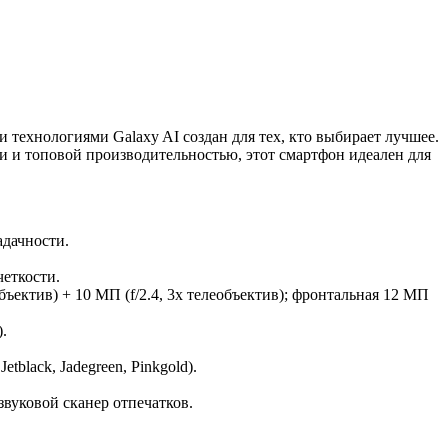
технологиями Galaxy AI создан для тех, кто выбирает лучшее.
и и топовой производительностью, этот смартфон идеален для
адачности.
четкости.
объектив) + 10 МП (f/2.4, 3x телеобъектив); фронтальная 12 МП
.
etblack, Jadegreen, Pinkgold).
тразвуковой сканер отпечатков.