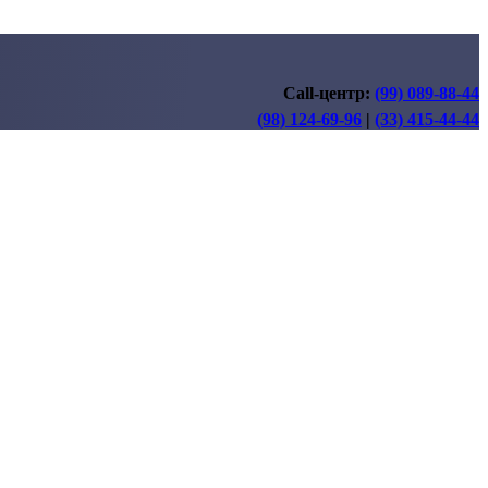
Call-центр:
(99) 089-88-44
(98) 124-69-96
|
(33) 415-44-44