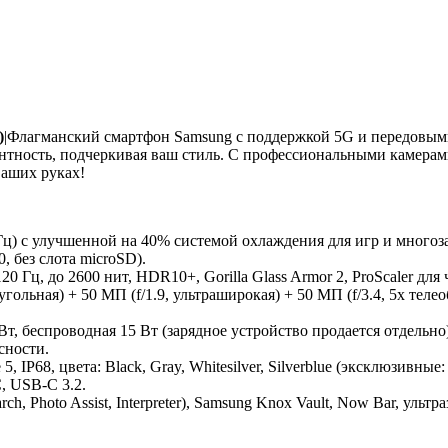
)
|Флагманский смартфон Samsung с поддержкой 5G и передовыми 
антность, подчеркивая ваш стиль. С профессиональными камерам
ваших руках!
7 ГГц) с улучшенной на 40% системой охлаждения для игр и многоз
, без слота microSD).
Гц, до 2600 нит, HDR10+, Gorilla Glass Armor 2, ProScaler для 
угольная) + 50 МП (f/1.9, ультраширокая) + 50 МП (f/3.4, 5x теле
 Вт, беспроводная 15 Вт (зарядное устройство продается отдельно)
сности.
, IP68, цвета: Black, Gray, Whitesilver, Silverblue (эксклюзивные: J
C, USB-C 3.2.
Search, Photo Assist, Interpreter), Samsung Knox Vault, Now Bar, уль