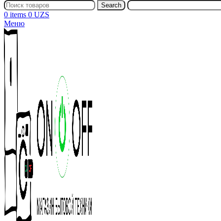
Search
0
items
0
UZS
Меню