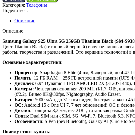
Категория:
Телефоны
Поделиться:
Описание
Описание
Samsung Galaxy S25 Ultra 5G 256GB Titanium Black (SM-S938
Цвет Titanium Black (титановый черный) излучает мощь и элег
работы, творчества и развлечений. Это вершина технологий в 
Основные характеристики
:
Процессор
: Snapdragon 8 Elite (4 нм, 8-ядерный, до 4.4
Память
: 12 ГБ RAM + 256 ГБ встроенной памяти (UFS 4.0
Дисплей
: 6,9″ Dynamic LTPO AMOLED 2X (3120×1440), 120 
Камеры
: Четверная основная: 200 МП (f/1.7, OIS, широко
(f/2.2). Видео 8K@30fps, Nightography, Audio Eraser.
Батарея
: 5000 мАч, до 31 часа видео, быстрая зарядка 45
ОС
: Android 15 с One UI 7, 7 лет обновлений ОС и безопа
Дизайн
: Толщина 8,2 мм, вес 218 г, титановая рамка Grade 5
Связь
: Dual SIM или eSIM, 5G, Wi-Fi 7, Bluetooth 5.3, NF
Особенности
: S Pen (без Bluetooth), Galaxy AI (Circle to 
Почему стоит купить
: