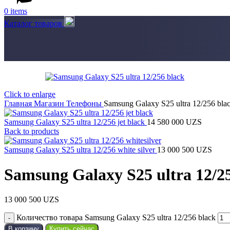
0
items
Каталог товаров
Click to enlarge
Главная
Магазин
Телефоны
Samsung Galaxy S25 ultra 12/256 bla
Samsung Galaxy S25 ultra 12/256 jet black
14 580 000
UZS
Back to products
Samsung Galaxy S25 ultra 12/256 white silver
13 000 500
UZS
Samsung Galaxy S25 ultra 12/2
13 000 500
UZS
Количество товара Samsung Galaxy S25 ultra 12/256 black
В корзину
Купить сейчас