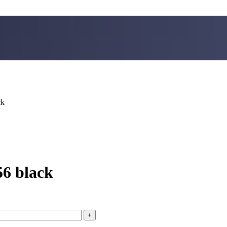
ck
56 black