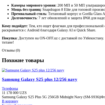
Камеры мирового уровня
: 200 МП и 50 МП ультраширок
Мощь без границ
: Snapdragon 8 Elite для топовой произв
Премиальный стиль
: Титановый корпус и Gorilla Glass 
Долговечность
: 7 лет обновлений и защита IP68 для над
Кому подойдет
: Тем, кто ищет флагман для профессиональной 
раскрывается с Android благодаря Galaxy AI и Quick Share.
Покупка
: Доступен на ON-OFF.uz с доставкой по Узбекистану.
титане!
Отзывы (0)
Похожие товары
Samsung Galaxy S25 plus 12/256 navy
Телефоны
11 178 000
UZS
Samsung Galaxy S25 Plus 5G 256GB Midnight Navy (SM-S936)|Ф
В корзину