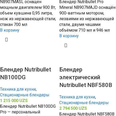
NB907MASL оснащен
Блендер Nutribullet Pro
мощным двигателем 900 Вт,
Mineral NB907MAJD оснащён
объем кувшина 0,95 литра,
900-ваттным мотором,
нож из нержавеющей стали,
лезвиями из нержавеющей
стакан 700 мл
стали, двумя чашами
В корзину
объёмом 710 мл и 946 мл
В корзину
Блендер Nutribullet
Блендер
NB100DG
электрический
Nutribullet NBF580B
Техника для кухни
,
Стационарные блендеры
Техника для кухни
,
1 215 000
UZS
Стационарные блендеры
Блендер Nutribullet NB100DG
2 794 500
UZS
Pro — персональный
Блендер Nutribullet NBF580B