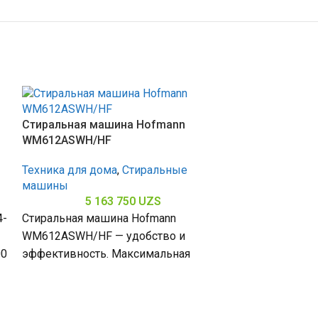
Стиральная машина Hofmann
WM612ASWH/HF
Техника для дома
,
Стиральные
машины
5 163 750
UZS
4-
Стиральная машина Hofmann
WM612ASWH/HF — удобство и
00
эффективность. Максимальная
Стиральная м
скорость отжима 1200 об/мин
612-2TDDG
обеспечивает качественное
удаление влаги из белья, загрузка
Техника для д