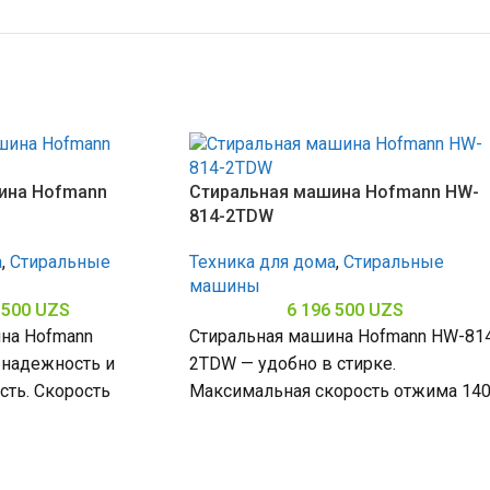
ина Hofmann
Стиральная машина Hofmann HW-
814-2TDW
а
,
Стиральные
Техника для дома
,
Стиральные
машины
 500
UZS
6 196 500
UZS
на Hofmann
Стиральная машина Hofmann HW-81
надежность и
2TDW — удобно в стирке.
сть. Скорость
Максимальная скорость отжима 14
мин обеспечивает
об/мин эффективно удаляет воду,
им и загрузку 9 кг
загрузка 8 кг (6–10