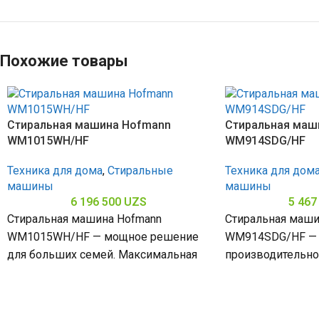
Похожие товары
Стиральная машина Hofmann
Стиральная маш
WM1015WH/HF
WM914SDG/HF
Техника для дома
,
Стиральные
Техника для дом
машины
машины
6 196 500
UZS
5 467
Стиральная машина Hofmann
Стиральная маши
WM1015WH/HF — мощное решение
WM914SDG/HF — 
для больших семей. Максимальная
производительно
скорость отжима 1500 об/мин
отжима 1406 об/
Позволяет быстро расправить белье
качественный отж
в
(6–10