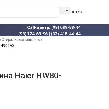
0
UZS
Call-центр:
(99) 089-88-44
(98) 124-69-96
|
(33) 415-44-44
Стиральные машины
14969AS
на Haier HW80-