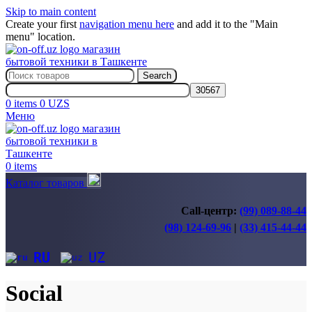
Skip to main content
Create your first
navigation menu here
and add it to the "Main
menu" location.
Search
0
items
0
UZS
Меню
0
items
Каталог товаров
Call-центр:
(99) 089-88-44
(98) 124-69-96
|
(33) 415-44-44
RU
UZ
Social