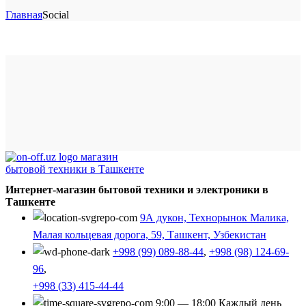
Главная
Social
Интернет-магазин бытовой техники и электроники в
Ташкенте
9А дукон, Технорынок Малика,
Малая кольцевая дорога, 59, Ташкент, Узбекистан
+998 (99) 089-88-44
,
+998 (98) 124-69-
96
,
+998 (33) 415-44-44
9:00 — 18:00 Каждый день