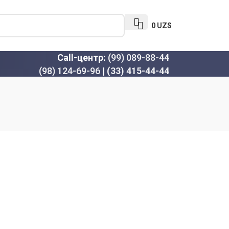
0
UZS
Call-центр:
(99) 089-88-44
(98) 124-69-96
|
(33) 415-44-44