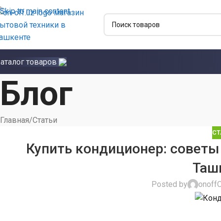
Skip to main content
аталог товаров
Блог
Главная
Статьи
СТ
Купить кондиционер: советы 
Таш
Posted by
onoff