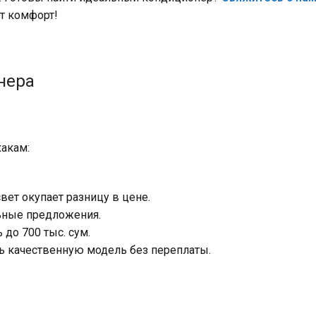
т комфорт!
нера
хакам:
свет окупает разницу в цене.
льные предложения.
 до 700 тыс. сум.
ь качественную модель без переплаты.