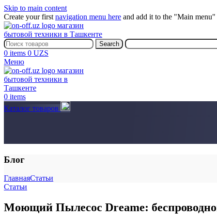
Skip to main content
Create your first
navigation menu here
and add it to the "Main menu" 
Search
0
items
0
UZS
Меню
0
items
Каталог товаров
Блог
Главная
Статьи
Статьи
Моющий Пылесос Dreame: беспроводной