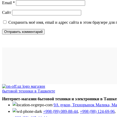
Email
*
Сайт
Сохранить моё имя, email и адрес сайта в этом браузере д
Интернет-магазин бытовой техники и электроники в Ташке
9А дукон, Технорынок Малика, Мал
+998 (99) 089-88-44
,
+998 (98) 124-69-96
,