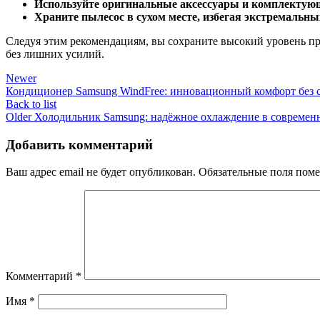
Используйте оригинальные аксессуары и комплектую
Храните пылесос в сухом месте, избегая экстремальны
Следуя этим рекомендациям, вы сохраните высокий уровень пр
без лишних усилий.
Newer
Кондиционер Samsung WindFree: инновационный комфорт без 
Back to list
Older
Холодильник Samsung: надёжное охлаждение в современ
Добавить комментарий
Ваш адрес email не будет опубликован.
Обязательные поля пом
Комментарий
*
Имя
*