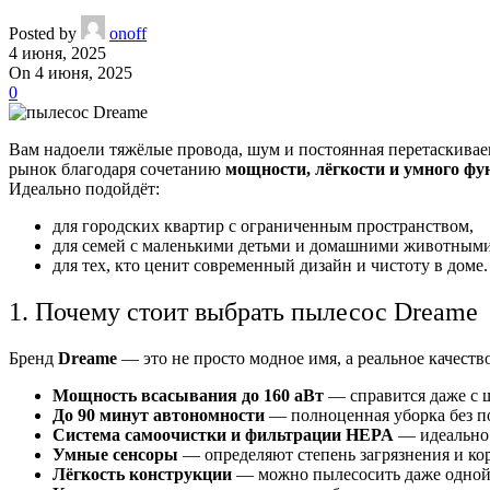
Posted by
onoff
4 июня, 2025
On 4 июня, 2025
0
Вам надоели тяжёлые провода, шум и постоянная перетаскива
рынок благодаря сочетанию
мощности, лёгкости и умного ф
Идеально подойдёт:
для городских квартир с ограниченным пространством,
для семей с маленькими детьми и домашними животными
для тех, кто ценит современный дизайн и чистоту в доме.
1. Почему стоит выбрать пылесос Dreame
Бренд
Dreame
— это не просто модное имя, а реальное качеств
Мощность всасывания до 160 аВт
— справится даже с 
До 90 минут автономности
— полноценная уборка без п
Система самоочистки и фильтрации HEPA
— идеально 
Умные сенсоры
— определяют степень загрязнения и ко
Лёгкость конструкции
— можно пылесосить даже одной