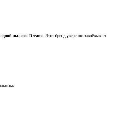
водной пылесос Dreame
. Этот бренд уверенно завоёвывает
кальным: