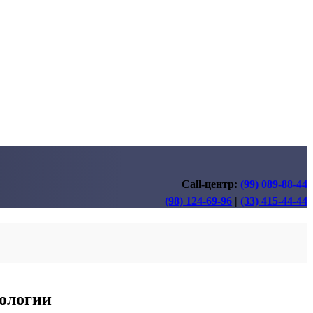
Call-центр:
(99) 089-88-44
(98) 124-69-96
|
(33) 415-44-44
ологии