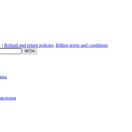
|
Refund and return policies
,
Billing terms and conditions
.
ика
авления