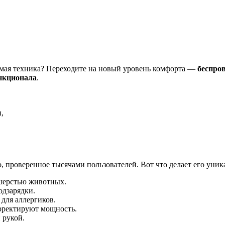
емая техника? Переходите на новый уровень комфорта —
беспро
ункционала
.
,
о, проверенное тысячами пользователей. Вот что делает его уни
шерстью животных.
одзарядки.
для аллергиков.
рректируют мощность.
 рукой.