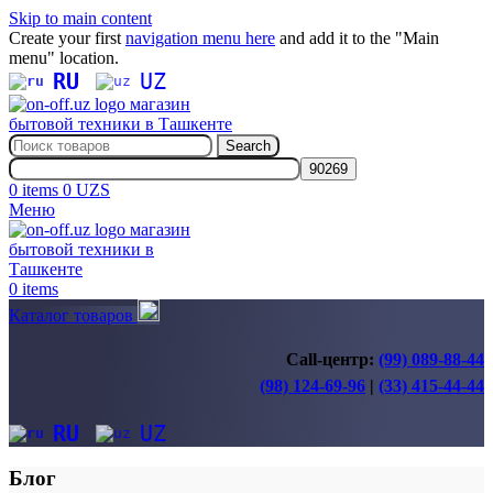
Skip to main content
Create your first
navigation menu here
and add it to the "Main
menu" location.
RU
UZ
Search
0
items
0
UZS
Меню
0
items
Каталог товаров
Call-центр:
(99) 089-88-44
(98) 124-69-96
|
(33) 415-44-44
RU
UZ
Блог