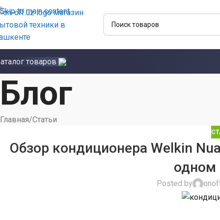
Skip to main content
аталог товаров
Блог
Главная
Статьи
СТ
Обзор кондиционера Welkin Nuar
одном 
Posted by
onof