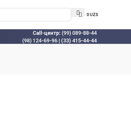
0
UZS
Call-центр:
(99) 089-88-44
(98) 124-69-96
|
(33) 415-44-44