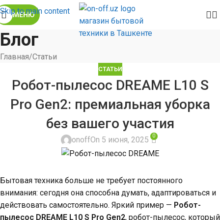
Skip to main content
МЕНЮ
Блог
Главная
Статьи
СТАТЬИ
Робот-пылесос DREAME L10 S
Pro Gen2: премиальная уборка
без вашего участия
0
onoff
On 5 июня, 2025
Бытовая техника больше не требует постоянного
внимания: сегодня она способна думать, адаптироваться и
действовать самостоятельно. Яркий пример —
Робот-
пылесос DREAME
L10 S Pro Gen2
, робот-пылесос, который