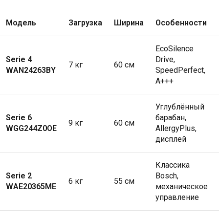
Модель
Загрузка
Ширина
Особенности
EcoSilence
Serie 4
Drive,
7 кг
60 см
WAN24263BY
SpeedPerfect,
A+++
Углублённый
Serie 6
барабан,
9 кг
60 см
WGG244Z0OE
AllergyPlus,
дисплей
Классика
Serie 2
Bosch,
6 кг
55 см
WAE20365ME
механическое
управление