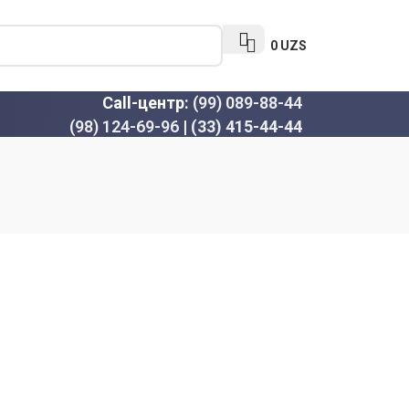
0
UZS
Call-центр:
(99) 089-88-44
(98) 124-69-96
|
(33) 415-44-44