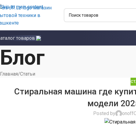
Skip to main content
аталог товаров
Блог
Главная
Статьи
СТ
Стиральная машина где купит
модели 202
Posted by
onoff