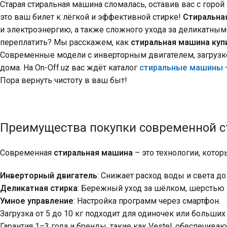
Старая стиральная машина сломалась, оставив вас с горо
это ваш билет к лёгкой и эффективной стирке!
Стиральна
и электроэнергию, а также сложного ухода за деликатны
переплатить? Мы расскажем, как
стиральная машина куп
Современные модели с инверторным двигателем, загрузк
дома. На On-Off.uz вас ждёт каталог
стиральные машины
Пора вернуть чистоту в ваш быт!
Преимущества покупки современной 
Современная
стиральная машина
– это технологии, кото
Инверторный двигатель
: Снижает расход воды и света до
Деликатная стирка
: Бережный уход за шёлком, шерстью 
Умное управление
: Настройка программ через смартфон.
Загрузка от 5 до 10 кг подходит для одиночек или больших
Гарантия 1–3 года и бренды, такие как Vestel, обеспечива