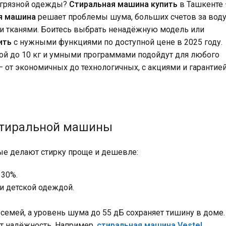
й грязной одежды?
Стиральная машина купить
в Ташкенте 
я машина
решает проблемы шума, больших счетов за вод
ми тканями. Боитесь выбрать ненадёжную модель или
ить
с нужными функциями по доступной цене в 2025 году.
ой до 10 кг и умными программами подойдут для любого
– от экономичных до технологичных, с акциями и гарантией
стиральной машины
рые делают стирку проще и дешевле:
 30%.
и детской одеждой.
 семей, а уровень шума до 55 дБ сохраняет тишину в доме.
ют надёжность. Например,
стиральная машина Vestel