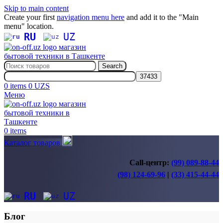
Skip to main content
Create your first
navigation menu here
and add it to the "Main
menu" location.
RU
UZ
Search
0
items
0
UZS
Меню
0
items
Каталог товаров
Call-центр:
(99) 089-88-44
(98) 124-69-96
|
(33) 415-44-44
RU
UZ
Блог