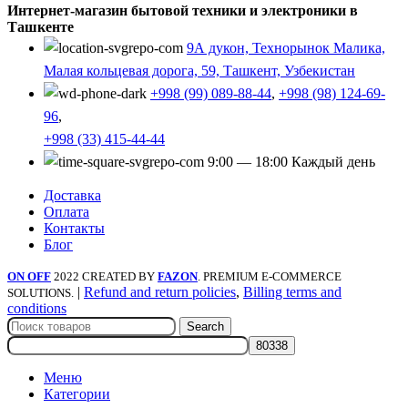
Интернет-магазин бытовой техники и электроники в
Ташкенте
9А дукон, Технорынок Малика,
Малая кольцевая дорога, 59, Ташкент, Узбекистан
+998 (99) 089-88-44
,
+998 (98) 124-69-
96
,
+998 (33) 415-44-44
9:00 — 18:00 Каждый день
Доставка
Оплата
Контакты
Блог
ON OFF
2022 CREATED BY
FAZON
. PREMIUM E-COMMERCE
|
Refund and return policies
,
Billing terms and
SOLUTIONS.
conditions
Search
Меню
Категории