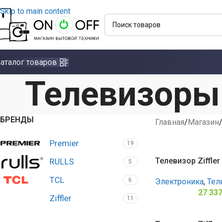
Skip to main content
аталог товаров
Телевизоры
БРЕНДЫ
Главная
Магазин
Premier
19
Телевизор Ziffle
RULLS
5
TCL
6
Электроника
,
Тел
27 33
Ziffler
11