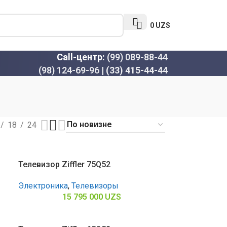
0
UZS
Call-центр:
(99) 089-88-44
(98) 124-69-96
|
(33) 415-44-44
18
24
Телевизор Ziffler 75Q52
Электроника
,
Телевизоры
15 795 000
UZS