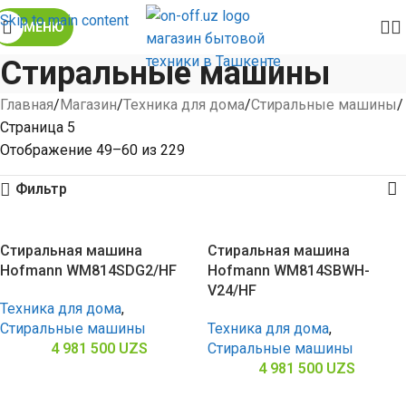
Skip to main content
МЕНЮ
Стиральные машины
Главная
Магазин
Техника для дома
Стиральные машины
Страница 5
Отображение 49–60 из 229
Фильтр
Стиральная машина
Стиральная машина
Hofmann WM814SDG2/HF
Hofmann WM814SBWH-
V24/HF
Техника для дома
,
Стиральные машины
Техника для дома
,
4 981 500
UZS
Стиральные машины
4 981 500
UZS