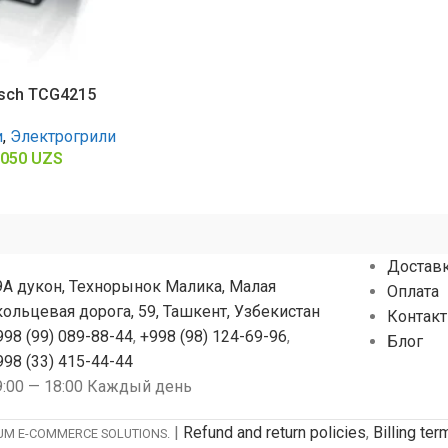
sch TCG4215
и
,
Электрогрили
 050
UZS
Достав
9А дукон, Технорынок Малика, Малая
Оплата
кольцевая дорога, 59, Ташкент, Узбекистан
Контак
998 (99) 089-88-44
,
+998 (98) 124-69-96
,
Блог
998 (33) 415-44-44
9:00 — 18:00 Каждый день
|
Refund and return policies
,
Billing te
IUM E-COMMERCE SOLUTIONS.