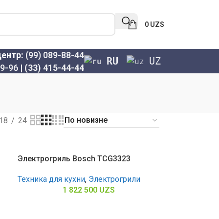
0
UZS
центр:
(99) 089-88-44
RU
UZ
69-96
|
(33) 415-44-44
18
24
Электрогриль Bosch TCG3323
Техника для кухни
,
Электрогрили
1 822 500
UZS