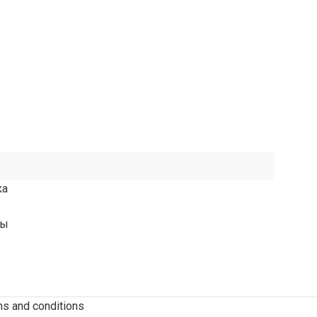
ка
ты
rms and conditions