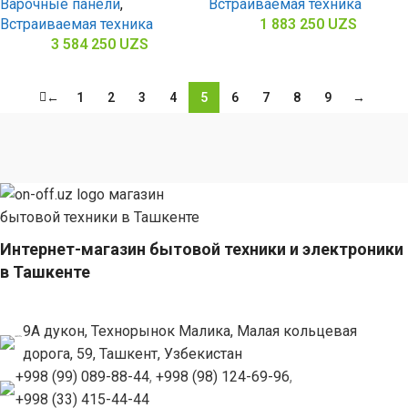
Варочные панели
,
Встраиваемая техника
Встраиваемая техника
1 883 250
UZS
3 584 250
UZS
←
1
2
3
4
5
6
7
8
9
→
Интернет-магазин бытовой техники и электроники
в Ташкенте
9А дукон, Технорынок Малика, Малая кольцевая
дорога, 59, Ташкент, Узбекистан
+998 (99) 089-88-44
,
+998 (98) 124-69-96
,
+998 (33) 415-44-44