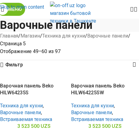
Skip to main content
МЕНЮ
Варочные панели
Главная
Магазин
Техника для кухни
Варочные панели
Страница 5
Отображение 49–60 из 97
Фильтр
Варочная панель Beko
Варочная панель Beko
HILW64235S
HILW64225SW
Техника для кухни
,
Техника для кухни
,
Варочные панели
,
Варочные панели
,
Встраиваемая техника
Встраиваемая техника
3 523 500
UZS
3 523 500
UZS